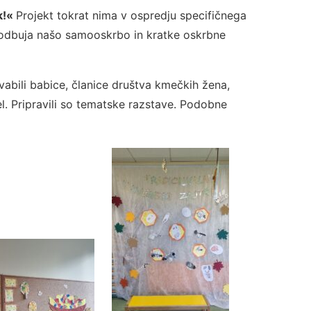
rk!«
Projekt tokrat nima v ospredju specifičnega
spodbuja našo samooskrbo in kratke oskrbne
vabili babice, članice društva kmečkih žena,
el. Pripravili so tematske razstave. Podobne