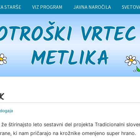
ZA STARŠE
VIZ PROGRAM
JAVNA NAROČILA
SVETOV
K
 dogaja
 že štirinajsto leto sestavni del projekta Tradicionalni slove
 hrane, ki nam pričarajo na krožnike omenjeno super hrano.