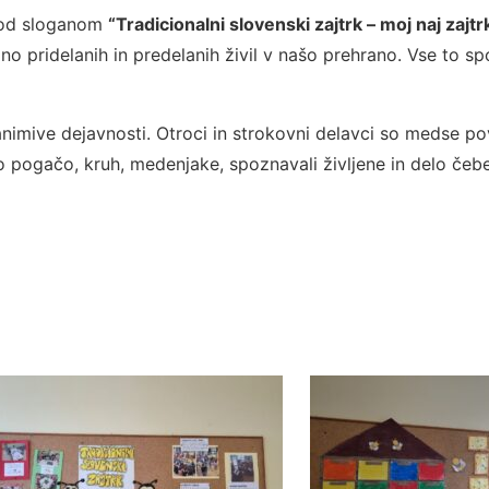
 pod sloganom
“Tradicionalni slovenski zajtrk – moj naj zajt
no pridelanih in predelanih živil v našo prehrano. Vse to 
nimive dejavnosti. Otroci in strokovni delavci so medse po
sko pogačo, kruh, medenjake, spoznavali življene in delo čeb