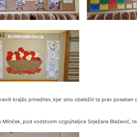
ravili krajšo prireditev, kjer smo obeležili ta prav poseben 
na Mlinček, pod vodstvom vzgojiteljice Snježane Blažević, te