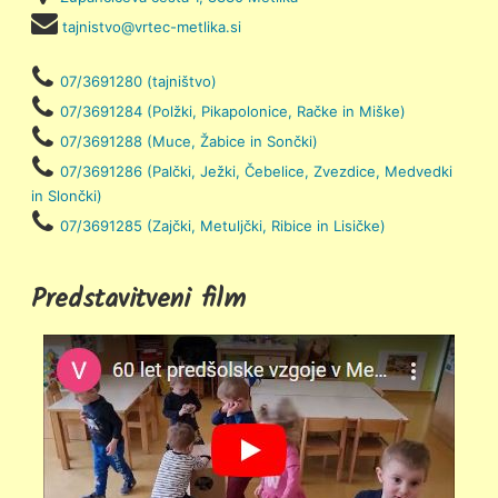
tajnistvo@vrtec-metlika.si
07/3691280 (tajništvo)
07/3691284 (Polžki, Pikapolonice, Račke in Miške)
07/3691288 (Muce, Žabice in Sončki)
07/3691286 (Palčki, Ježki, Čebelice, Zvezdice, Medvedki
in Slončki)
07/3691285 (Zajčki, Metuljčki, Ribice in Lisičke)
Predstavitveni film