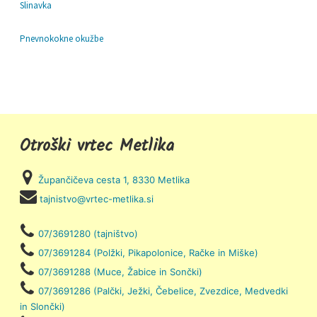
Slinavka
Pnevnokokne okužbe
Otroški vrtec Metlika
Župančičeva cesta 1, 8330 Metlika
tajnistvo@vrtec-metlika.si
07/3691280 (tajništvo)
07/3691284 (Polžki, Pikapolonice, Račke in Miške)
07/3691288 (Muce, Žabice in Sončki)
07/3691286 (Palčki, Ježki, Čebelice, Zvezdice, Medvedki
in Slončki)