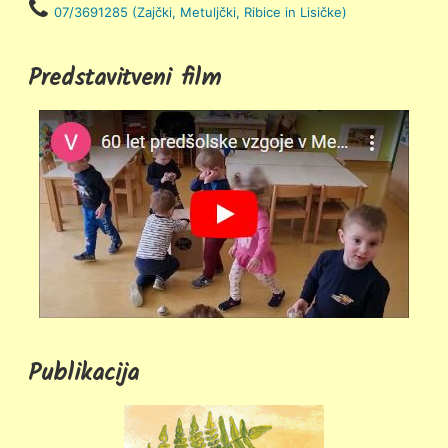
07/3691285 (Zajčki, Metuljčki, Ribice in Lisičke)
Predstavitveni film
Publikacija