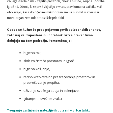
večjega števila oseb v zaprtih prostorih, telesne bližine, skupne uporabe
igrač itd. Otroci, ki se prvič vključijo v vrtec, praviloma na začetku več
obolevajo, ker z določenimi mikroorganizmi še niso bili v stiku in si
mora organizem odpornost šele pridobiti.
Osebe so kužne že pred pojavom prvih bolezenskih znakov,
zato naj vsi zaposleni in uporabniki vrtca preventivno
delujejo na tem področju. Pomembna je:
higiena rok,
skrb za čistočo prostorov in igrač,
higiena kašljanja,
redno kratkotrajno prezračevanje prostorov in
preprečevanje prepiha,
uživanje svežega sadja in zelenjave,
gibanje na svežem zraku.
Tveganje za širjenje nalezljivih bolezni v vrtcu lahko