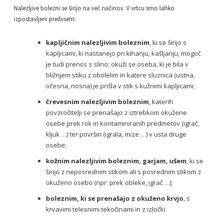
Nalezljive bolezni se širijo na več načinov. V vrtcu smo lahko
izpostavljeni predvsem:
kapljičnim nalezljivim boleznim
, ki se širijo s
kapljicami, ki nastanejo pri kihanju, kašljanju, mogoč
je tudi prenos s slino; okuži se oseba, ki je bila v
bližnjem stiku z obolelim in katere sluznica (ustna,
očesna, nosna) je prišla v stik s kužnimi kapljicami;
črevesnim nalezljivim boleznim
, katerih
povzročitelji se prenašajo z iztrebkom okužene
osebe prek rok in kontaminiranih predmetov (igrač,
kljuk …) ter površin (igrala, mize …) v usta druge
osebe;
kožnim nalezljivim boleznim, garjam, ušem
, ki se
širijo z neposrednim stikom ali s posrednim stikom z
okuženo osebo (npr: prek obleke, igrač …);
boleznim, ki se prenašajo z okuženo krvjo
, s
krvavimi telesnimi tekočinami in z izločki.