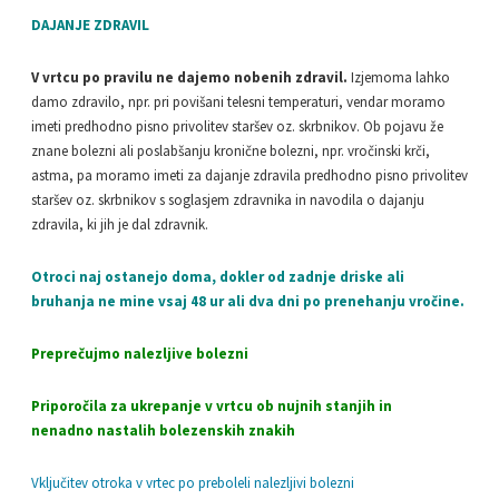
DAJANJE ZDRAVIL
V vrtcu po pravilu ne dajemo nobenih zdravil.
Izjemoma lahko
damo zdravilo, npr. pri povišani telesni temperaturi, vendar moramo
imeti predhodno pisno privolitev staršev oz. skrbnikov. Ob pojavu že
znane bolezni ali poslabšanju kronične bolezni, npr. vročinski krči,
astma, pa moramo imeti za dajanje zdravila predhodno pisno privolitev
staršev oz. skrbnikov s soglasjem zdravnika in navodila o dajanju
zdravila, ki jih je dal zdravnik.
Otroci naj ostanejo doma, dokler od zadnje driske ali
bruhanja ne mine vsaj 48 ur ali dva dni po prenehanju vročine.
Preprečujmo nalezljive bolezni
Priporočila za ukrepanje v vrtcu ob nujnih stanjih in
nenadno nastalih bolezenskih znakih
Vključitev otroka v vrtec po preboleli nalezljivi bolezni