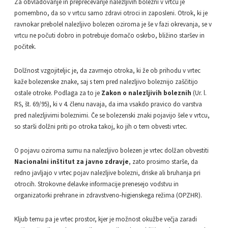
Za obvladovanje in preprečevanje nalezljivih bolezni v vrtcu je
pomembno, da so v vrtcu samo zdravi otroci in zaposleni. Otrok, ki je
ravnokar prebolel nalezljivo bolezen oziroma je še v fazi okrevanja, se v
vrtcu ne počuti dobro in potrebuje domačo oskrbo, bližino staršev in
počitek.
Dolžnost vzgojiteljic je, da zavrnejo otroka, ki že ob prihodu v vrtec
kaže bolezenske znake, saj s tem pred nalezljivo boleznijo zaščitijo
ostale otroke. Podlaga za to je
Zakon o nalezljivih boleznih
(Ur. l.
RS, št. 69/95), ki v 4. členu navaja, da ima vsakdo pravico do varstva
pred nalezljivimi boleznimi. Če se bolezenski znaki pojavijo šele v vrtcu,
so starši dolžni priti po otroka takoj, ko jih o tem obvesti vrtec.
O pojavu oziroma sumu na nalezljivo bolezen je vrtec dolžan obvestiti
Nacionalni inštitut za javno zdravje
, zato prosimo starše, da
redno javljajo v vrtec pojav nalezljive bolezni, driske ali bruhanja pri
otrocih. Strokovne delavke informacije prenesejo vodstvu in
organizatorki prehrane in zdravstveno-higienskega režima (OPZHR).
Kljub temu pa je vrtec prostor, kjer je možnost okužbe večja zaradi