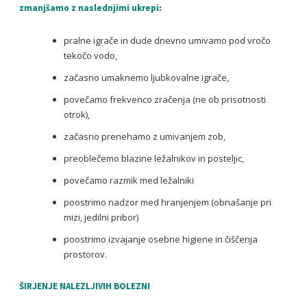
zmanjšamo z naslednjimi ukrepi:
pralne igrače in dude dnevno umivamo pod vročo
tekočo vodo,
začasno umaknemo ljubkovalne igrače,
povečamo frekvenco zračenja (ne ob prisotnosti
otrok),
začasno prenehamo z umivanjem zob,
preoblečemo blazine ležalnikov in posteljic,
povečamo razmik med ležalniki
poostrimo nadzor med hranjenjem (obnašanje pri
mizi, jedilni pribor)
poostrimo izvajanje osebne higiene in čiščenja
prostorov.
ŠIRJENJE NALEZLJIVIH BOLEZNI