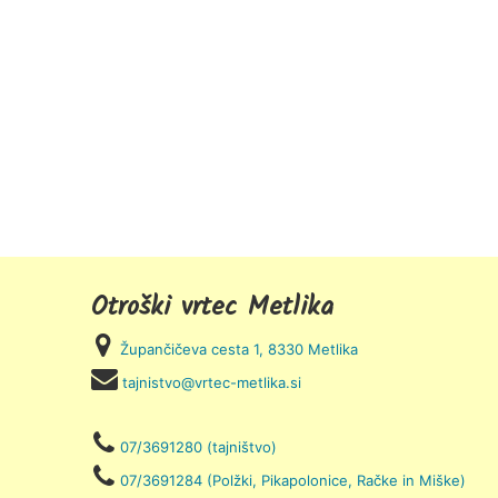
Otroški vrtec Metlika
Župančičeva cesta 1, 8330 Metlika
tajnistvo@vrtec-metlika.si
07/3691280 (tajništvo)
07/3691284 (Polžki, Pikapolonice, Račke in Miške)