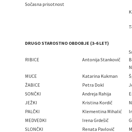
Sočasna prisotnost
K
T
DRUGO STAROSTNO OBDOBJE (3-6 LET)
S
RIBICE
Antonija Stankovič
B
N
MUCE
Katarina Kukman
Š
ŽABICE
Petra Dokl
J
SONČKI
Andreja Rahija
E
JEŽKI
Kristina Kordič
N
PALČKI
Klementina Mihalić
I
MEDVEDKI
Irena Grdešič
G
SLONČKI
Renata Pavlovič
M