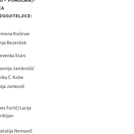
O – POMOČNIK/-
CA
ZGOJITELJICE:
imona Kočevar
nja Bezenšek
evenka Starc
senija Jambrošić
rika Č. Kobe
nija Jankovič
nes Furlič/Lucija
ribljan
atalija Nemanič