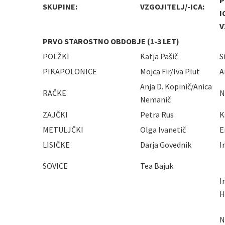
P
SKUPINE:
VZGOJITELJ/-ICA:
I
V
PRVO STAROSTNO OBDOBJE (1-3 LET)
POLŽKI
Katja Pašič
S
PIKAPOLONICE
Mojca Fir/Iva Plut
A
Anja D. Kopinič/Anica
RAČKE
N
Nemanič
ZAJČKI
Petra Rus
K
METULJČKI
Olga Ivanetič
E
LISIČKE
Darja Govednik
I
SOVICE
Tea Bajuk
I
H
N