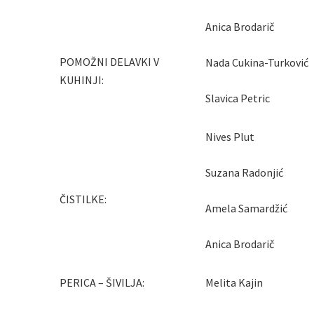
Anica Brodarič
POMOŽNI DELAVKI V
Nada Cukina-Turković
KUHINJI:
Slavica Petric
Nives Plut
Suzana Radonjić
ČISTILKE:
Amela Samardžić
Anica Brodarič
PERICA – ŠIVILJA:
Melita Kajin