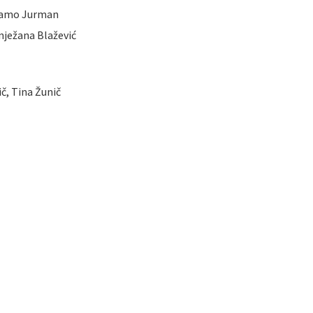
amo Jurman
nježana Blažević
č, Tina Žunič