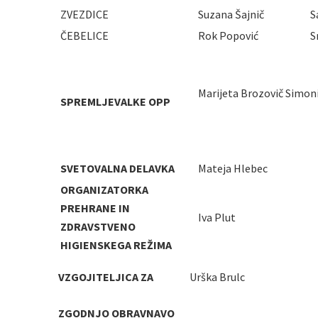
ZVEZDICE
Suzana Šajnič
S
ČEBELICE
Rok Popović
S
Marijeta Brozovič Simoni
SPREMLJEVALKE OPP
SVETOVALNA DELAVKA
Mateja Hlebec
ORGANIZATORKA
PREHRANE IN
Iva Plut
ZDRAVSTVENO
HIGIENSKEGA REŽIMA
VZGOJITELJICA ZA
Urška Brulc
ZGODNJO OBRAVNAVO