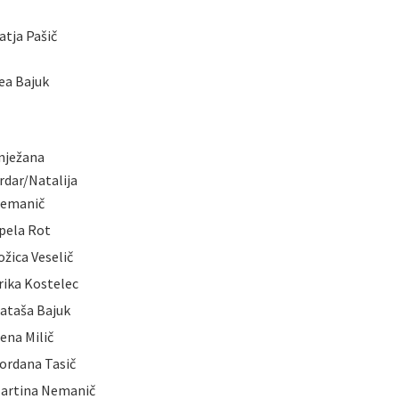
atja Pašič
ea Bajuk
nježana
rdar/Natalija
emanič
pela Rot
ožica Veselič
rika Kostelec
ataša Bajuk
rena Milič
ordana Tasič
artina Nemanič