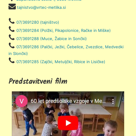
tajnistvo@vrtec-metlika.si
07/3691280 (tajništvo)
07/3691284 (Polžki, Pikapolonice, Račke in Miške)
07/3691288 (Muce, Žabice in Sončki)
07/3691286 (Palčki, Ježki, Čebelice, Zvezdice, Medvedki
in Slončki)
07/3691285 (Zajčki, Metuljčki, Ribice in Lisičke)
Predstavitveni film