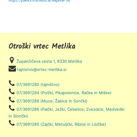
https://paka3.mss.edus.si/NajavaPSV/
Otroški vrtec Metlika
Župančičeva cesta 1, 8330 Metlika
tajnistvo@vrtec-metlika.si
07/3691280 (tajništvo)
07/3691284 (Polžki, Pikapolonice, Račke in Miške)
07/3691288 (Muce, Žabice in Sončki)
07/3691286 (Palčki, Ježki, Čebelice, Zvezdice, Medvedki
in Slončki)
07/3691285 (Zajčki, Metuljčki, Ribice in Lisičke)