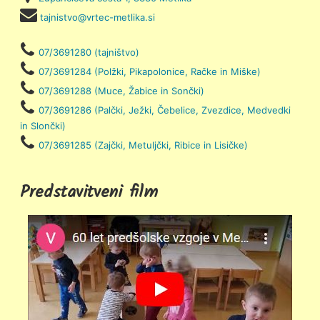
tajnistvo@vrtec-metlika.si
07/3691280 (tajništvo)
07/3691284 (Polžki, Pikapolonice, Račke in Miške)
07/3691288 (Muce, Žabice in Sončki)
07/3691286 (Palčki, Ježki, Čebelice, Zvezdice, Medvedki
in Slončki)
07/3691285 (Zajčki, Metuljčki, Ribice in Lisičke)
Predstavitveni film