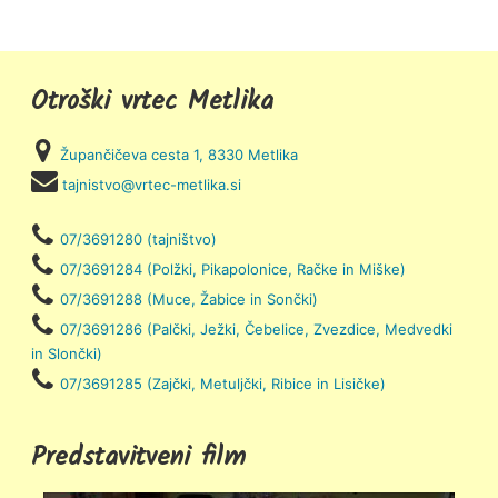
Otroški vrtec Metlika
Župančičeva cesta 1, 8330 Metlika
tajnistvo@vrtec-metlika.si
07/3691280 (tajništvo)
07/3691284 (Polžki, Pikapolonice, Račke in Miške)
07/3691288 (Muce, Žabice in Sončki)
07/3691286 (Palčki, Ježki, Čebelice, Zvezdice, Medvedki
in Slončki)
07/3691285 (Zajčki, Metuljčki, Ribice in Lisičke)
Predstavitveni film