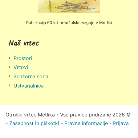
Publikacija 60 let predšolske vzgoje v Metliki
Naš vrtec
Prostori
Vrtovi
Senzorna soba
Ustvarjalnica
Otroški vrtec Metlika - Vse pravice pridržane 2026 ©
-
Zasebnost in piškotki
-
Pravne informacije
-
Prijava