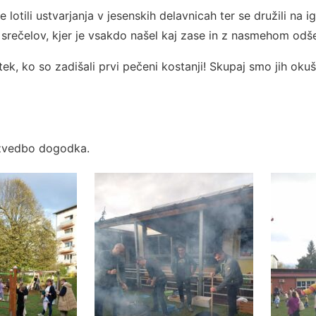
 lotili ustvarjanja v jesenskih delavnicah ter se družili na igr
t srečelov, kjer je vsakdo našel kaj zase in z nasmehom odš
k, ko so zadišali prvi pečeni kostanji! Skupaj smo jih okušal
izvedbo dogodka.