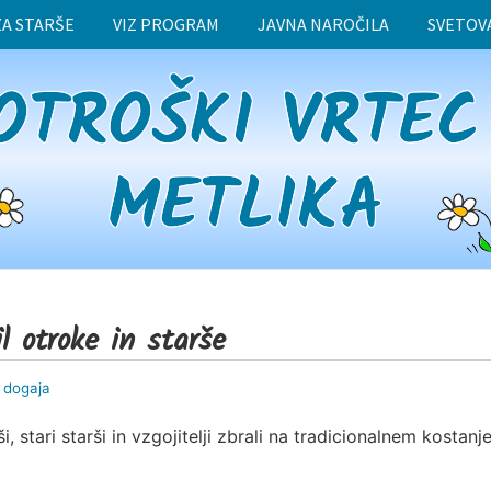
ZA STARŠE
VIZ PROGRAM
JAVNA NAROČILA
SVETOV
l otroke in starše
e dogaja
 stari starši in vzgojitelji zbrali na tradicionalnem kostan