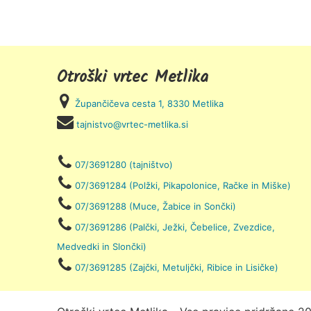
Otroški vrtec Metlika
Župančičeva cesta 1, 8330 Metlika
tajnistvo@vrtec-metlika.si
07/3691280 (tajništvo)
07/3691284 (Polžki, Pikapolonice, Račke in Miške)
07/3691288 (Muce, Žabice in Sončki)
07/3691286 (Palčki, Ježki, Čebelice, Zvezdice,
Medvedki in Slončki)
07/3691285 (Zajčki, Metuljčki, Ribice in Lisičke)