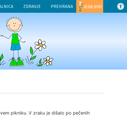
ALNICA
ZDRAVJE
PREHRANA
jevem pikniku. V zraku je dišalo po pečenih