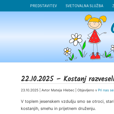
PREDSTAVITEV
SVETOVALNA SLUŽBA
22.10.2025 – Kostanj razveseli
23.10.2025 | Avtor Mateja Hlebec | Objavljeno v
Pri nas s
V toplem jesenskem vzdušju smo se otroci, starši,
kostanjih, smehu in prijetnem druženju.