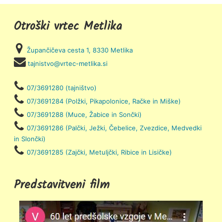
Otroški vrtec Metlika
Župančičeva cesta 1, 8330 Metlika
tajnistvo@vrtec-metlika.si
07/3691280 (tajništvo)
07/3691284 (Polžki, Pikapolonice, Račke in Miške)
07/3691288 (Muce, Žabice in Sončki)
07/3691286 (Palčki, Ježki, Čebelice, Zvezdice, Medvedki
in Slončki)
07/3691285 (Zajčki, Metuljčki, Ribice in Lisičke)
Predstavitveni film