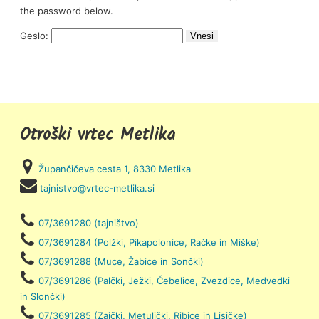
the password below.
Geslo:
Otroški vrtec Metlika
Župančičeva cesta 1, 8330 Metlika
tajnistvo@vrtec-metlika.si
07/3691280 (tajništvo)
07/3691284 (Polžki, Pikapolonice, Račke in Miške)
07/3691288 (Muce, Žabice in Sončki)
07/3691286 (Palčki, Ježki, Čebelice, Zvezdice, Medvedki
in Slončki)
07/3691285 (Zajčki, Metuljčki, Ribice in Lisičke)