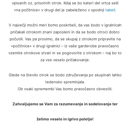
vpisanih oz. prisotnih otrok. Kdaj se bo kateri del vrtca selil
»na počitnice« v drugi del je zabeleženo v spodnji
tabeli.
V največji možni meri bomo poskrbeli, da vas bodo v igralnicah
pričakali otrokom znani zaposleni in da se bodo otroci dobro
počutili. Vas pa prosimo, da se skupaj z otrokom pripravite na
»počitnice« v drugi igralnici – iz vaše garderobe pravočasno
vzemite otrokove stvari in se pogovorite z otrokom – naj bo to
za vse veselo pričakovanje.
Glede na število otrok se bodo združevanja po skupinah lahko
tedensko spreminjala.
Ob vsaki spremembi Vas bomo pravočasno obvestili.
Zahvaljujemo se Vam za razumevanje in sodelovanje ter
želimo veselo in igrivo poletje!