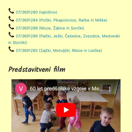
07/3691280 (tajništvo)
07/3691284 (Polžki, Pikapolonice, Račke in Miške)
07/3691288 (Muce, Žabice in Sončki)
07/3691286 (Palčki, Ježki, Čebelice, Zvezdice, Medvedki
in Slončki)
07/3691285 (Zajčki, Metuljčki, Ribice in Lisičke)
Predstavitveni film