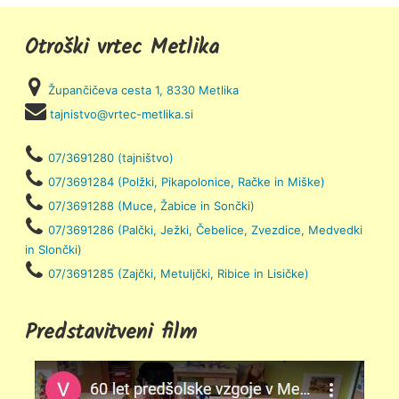
Otroški vrtec Metlika
Župančičeva cesta 1, 8330 Metlika
tajnistvo@vrtec-metlika.si
07/3691280 (tajništvo)
07/3691284 (Polžki, Pikapolonice, Račke in Miške)
07/3691288 (Muce, Žabice in Sončki)
07/3691286 (Palčki, Ježki, Čebelice, Zvezdice, Medvedki
in Slončki)
07/3691285 (Zajčki, Metuljčki, Ribice in Lisičke)
Predstavitveni film