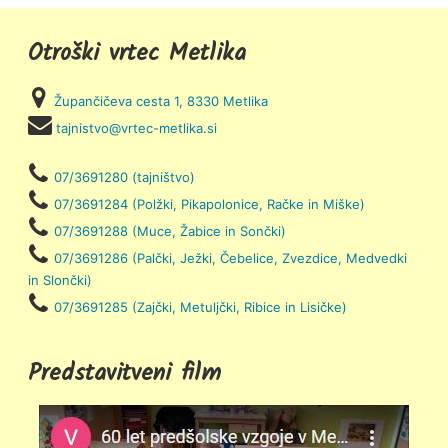
Otroški vrtec Metlika
Župančičeva cesta 1, 8330 Metlika
tajnistvo@vrtec-metlika.si
07/3691280 (tajništvo)
07/3691284 (Polžki, Pikapolonice, Račke in Miške)
07/3691288 (Muce, Žabice in Sončki)
07/3691286 (Palčki, Ježki, Čebelice, Zvezdice, Medvedki
in Slončki)
07/3691285 (Zajčki, Metuljčki, Ribice in Lisičke)
Predstavitveni film