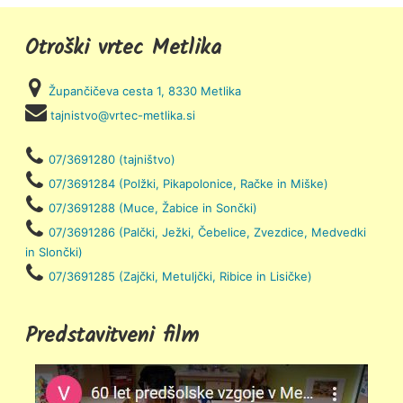
Otroški vrtec Metlika
Župančičeva cesta 1, 8330 Metlika
tajnistvo@vrtec-metlika.si
07/3691280 (tajništvo)
07/3691284 (Polžki, Pikapolonice, Račke in Miške)
07/3691288 (Muce, Žabice in Sončki)
07/3691286 (Palčki, Ježki, Čebelice, Zvezdice, Medvedki
in Slončki)
07/3691285 (Zajčki, Metuljčki, Ribice in Lisičke)
Predstavitveni film